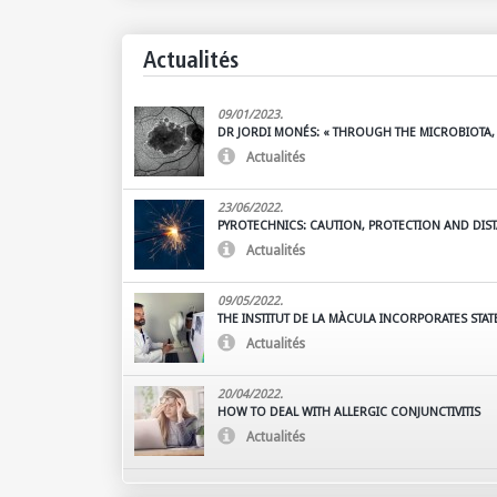
Actualités
09/01/2023.
DR JORDI MONÉS: « THROUGH THE MICROBIOTA, I
POSSIBLE TO INFLUENCE THE PROGRESSION OF 
Actualités
DEGENERATION »
...
23/06/2022.
PYROTECHNICS: CAUTION, PROTECTION AND DIS
We at the Institut de la Màcula want to focus 
Actualités
injuries tha...
09/05/2022.
THE INSTITUT DE LA MÀCULA INCORPORATES STAT
DIAGNOSTIC EQUIPMENT FOR CORNEAL REFRACT
Actualités
AND PREMIUM CATARACT SURGERY
When approaching surgery, it is essential to h
measurements...
20/04/2022.
HOW TO DEAL WITH ALLERGIC CONJUNCTIVITIS
Allergic conjunctivitis usually presents in the s
Actualités
although it ca...