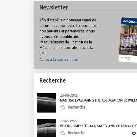
Newsletter
Afin d’établir un nouveau canal de
communication avec l’ensemble de
nos patients et partenaires, nous
avons créé la publication
iMaculaReport
de l’Institut de la
Màcula en collaboration avec la
BMF.
Accès à la souscription >
Recherche
25/09/2022.
MANTRA: EVALUATING THE ASSOCIATION BETWEEN
SENSITIVITY AND RETINAL FLOW IN AMD
Recherche
DESCRIPTION
Multicenter prospective observational study t
22/05/2022.
the association between retinal sensitivity and
VELODROME: EFFICACY, SAFETY AND PHARMACOKI
in age-related macular degeneration (AMD).
RANIBIZUMAB 100 MG/ML THROUGH A PDS IN PAT
Recherche
GOAL
NDMAE