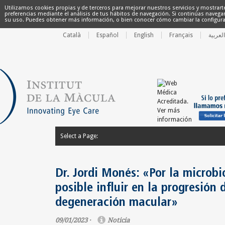
Utilizamos cookies propias y de terceros para mejorar nuestros servicios y mostrart
preferencias mediante el análisis de tus hábitos de navegación. Si continúas nave
su uso. Puedes obtener más información, o bien conocer cómo cambiar la configur
Català
Español
English
Français
العربية
Select a Page:
Esconder el menú
Investigaciones
Noticias
Newsletter
Dr. Jordi Monés: «Por la microbi
posible influir en la progresión 
degeneración macular»
09/01/2023 ·
Noticia