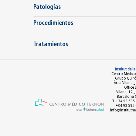
Patologías
Procedimientos
Tratamientos
Institut de l
Centro Médico
Grupo Quir
Àrea Vilana _
Office 
Vilana, 12 
Barcelona (
T. +34 93 595 
+34 93 595 
info@institut