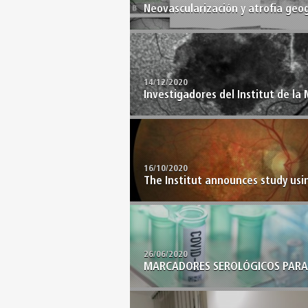
Neovascularización y atrofia geogr
14/12/2020
Investigadores del Institut de la 
16/10/2020
The Institut announces study usin
26/06/2020
MARCADORES SEROLÓGICOS PARA E