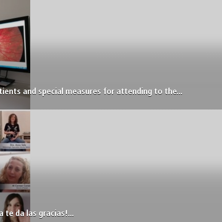
tients and special measures for attending to the...
 te da las gracias!...