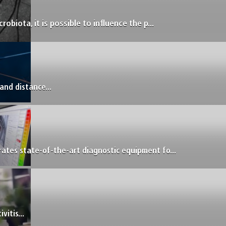
obiota, it is possible to influence the p...
and distance...
rates state-of-the-art diagnostic equipment fo...
vitis...