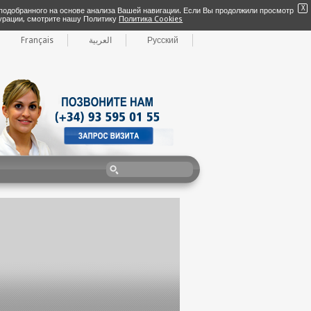
X
 подобранного на основе анализа Вашей навигации. Если Вы продолжили просмотр
гурации, смотрите нашу Политику
Политика Cookies
Français
العربية
Русский