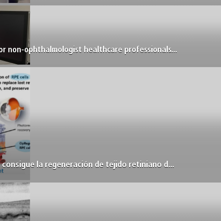
or non-ophthalmologist healthcare professionals...
consigue la regeneración de tejido retiniano d...