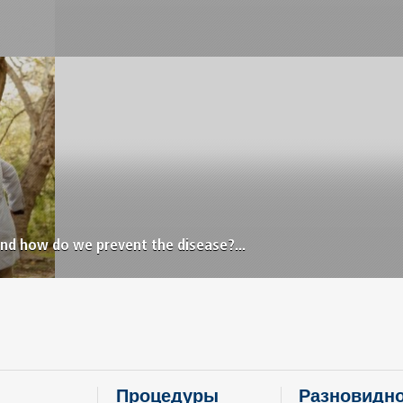
and how do we prevent the disease?...
Процедуры
Разновидно