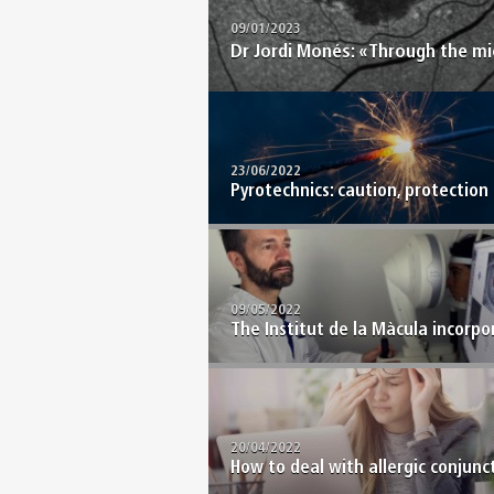
09/01/2023
Dr Jordi Monés: «Through the micr
23/06/2022
Pyrotechnics: caution, protection 
09/05/2022
The Institut de la Màcula incorpo
20/04/2022
How to deal with allergic conjuncti