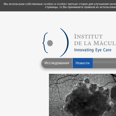
Мы используем собственные cookies и cookies третьих сторон для улучшения каче
страницы, то Вы принимаете правила их использова
Исследования
Новости