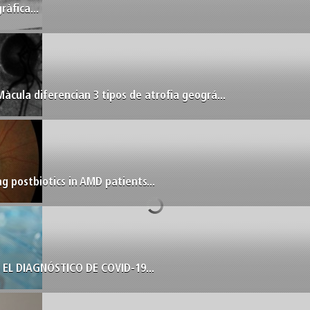
àfica...
Màcula diferencian 3 tipos de atrofia geográ...
g postbiotics in AMD patients...
L DIAGNÓSTICO DE COVID-19...